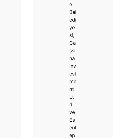
e
Bel
edi
ye
si,
Ca
ssi
na
Inv
est
me
nt
Lt
d.
ve
Es
ent
ep