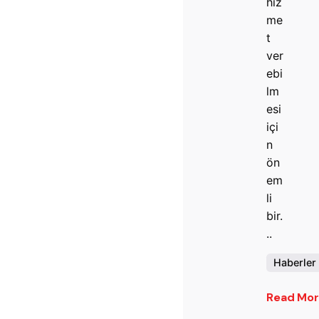
hiz
me
t
ver
ebi
lm
esi
içi
n
ön
em
li
bir.
..
Haberler
Read Mo