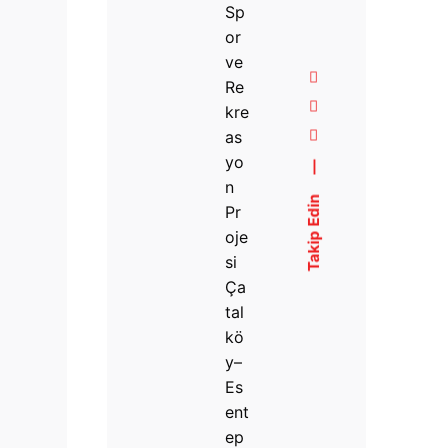
Sp
or
ve
Re
kre
as
yo
—
n
Takip Edin
Pr
oje
si
Ça
tal
kö
y–
Es
ent
ep