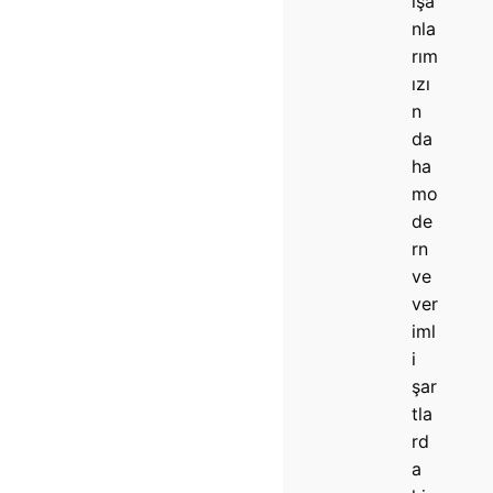
ışa
nla
rım
ızı
n
da
ha
mo
de
rn
ve
ver
iml
i
şar
tla
rd
a