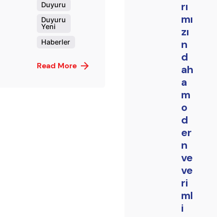
rı
Duyuru
mı
Duyuru
Yeni
zı
n
Haberler
d
Read More
ah
a
m
o
d
er
n
ve
ve
ri
ml
i