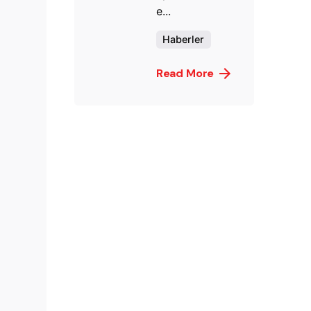
e...
Haberler
Read More
Posted by
murat.sozuak