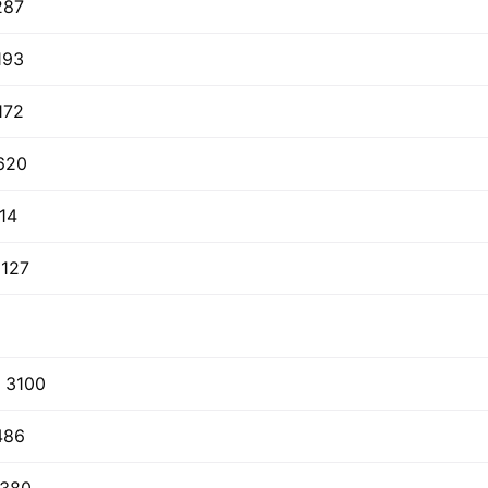
287
193
172
620
14
127
 3100
486
4380