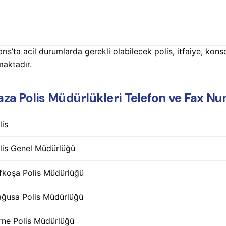
brıs’ta acil durumlarda gerekli olabilecek polis, itfaiye, kons
maktadır.
aza Polis Müdürlükleri Telefon ve Fax Nu
lis
lis Genel Müdürlüğü
fkoşa Polis Müdürlüğü
ğusa Polis Müdürlüğü
rne Polis Müdürlüğü