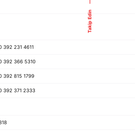
—
Takip Edin
0 392 231 4611
0 392 366 5310
0 392 815 1799
0 392 371 2333
318