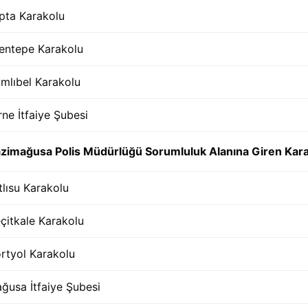
pta Karakolu
entepe Karakolu
mlıbel Karakolu
rne İtfaiye Şubesi
zimağusa Polis Müdürlüğü Sorumluluk Alanına Giren Karako
tlısu Karakolu
çitkale Karakolu
rtyol Karakolu
ğusa İtfaiye Şubesi