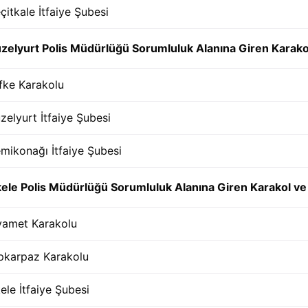
çitkale İtfaiye Şubesi
zelyurt Polis Müdürlüğü Sorumluluk Alanına Giren Karakol 
fke Karakolu
zelyurt İtfaiye Şubesi
mikonağı İtfaiye Şubesi
kele Polis Müdürlüğü Sorumluluk Alanına Giren Karakol ve 
yamet Karakolu
pkarpaz Karakolu
kele İtfaiye Şubesi