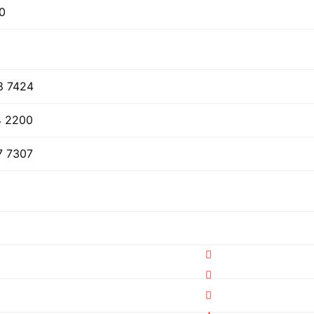
0
8 7424
4 2200
7 7307