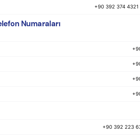
+90 392 374 4321
Telefon Numaraları
+9
+9
+9
+9
+90 392 223 6