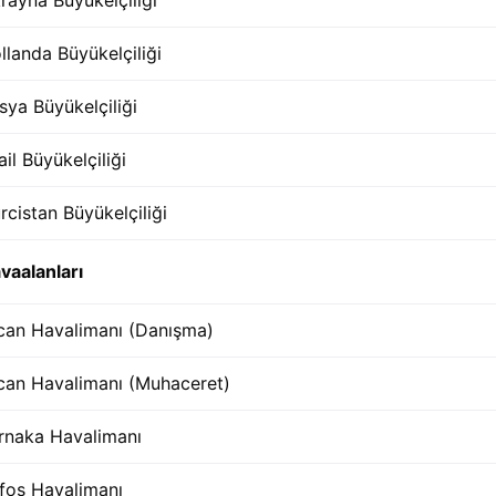
llanda Büyükelçiliği
sya Büyükelçiliği
rail Büyükelçiliği
rcistan Büyükelçiliği
vaalanları
can Havalimanı (Danışma)
can Havalimanı (Muhaceret)
rnaka Havalimanı
fos Havalimanı