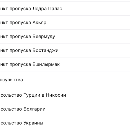
нкт пропуска Ледра Палас
нкт пропуска Акьяр
нкт пропуска Беярмуду
нкт пропуска Бостанджи
нкт пропуска Ешилырмак
нсульства
сольство Турции в Никосии
сольство Болгарии
сольство Украины