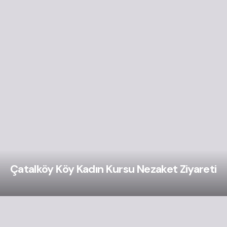
Çatalköy Köy Kadın Kursu Nezaket Ziyareti