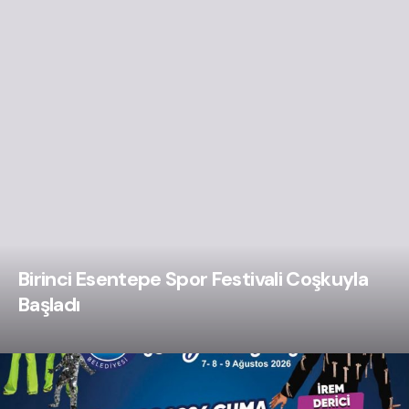
Birinci Esentepe Spor Festivali Coşkuyla
Başladı