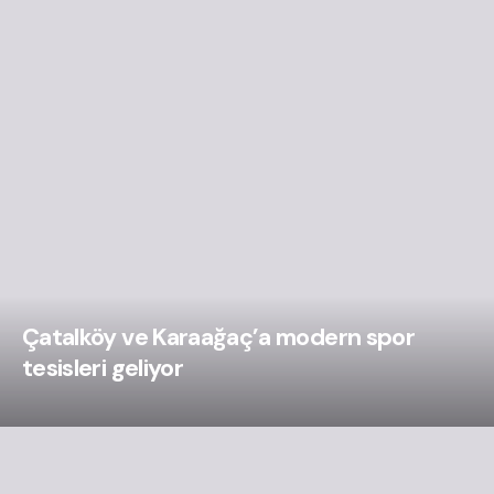
Çatalköy ve Karaağaç’a modern spor
tesisleri geliyor