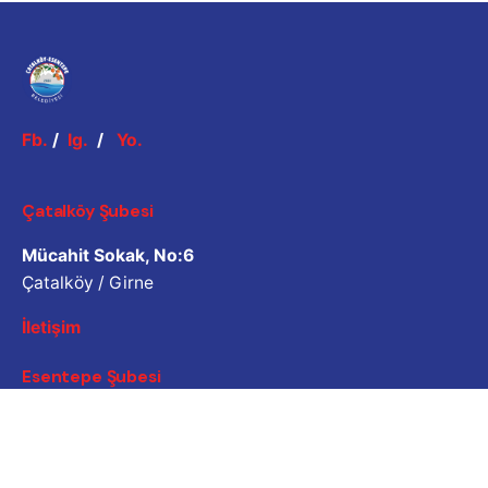
Fb.
/
Ig.
/
Yo.
Çatalköy Şubesi
Mücahit Sokak, No:6
Çatalköy / Girne
İletişim
Esentepe Şubesi
Atatürk Caddesi, No:5
Esentepe / Girne