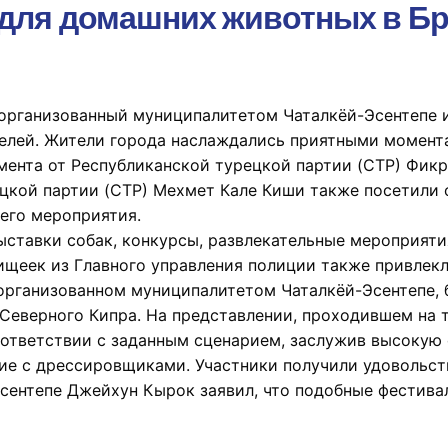
для домашних животных в Б
рганизованный муниципалитетом Чаталкёй-Эсентепе и P
телей. Жители города наслаждались приятными момен
мента от Республиканской турецкой партии (CTP) Фик
цкой партии (CTP) Мехмет Кале Киши также посетили 
его мероприятия.
ыставки собак, конкурсы, развлекательные мероприяти
ищеек из Главного управления полиции также привлек
организованном муниципалитетом Чаталкёй-Эсентепе,
 Северного Кипра. На представлении, проходившем на 
ответствии с заданным сценарием, заслужив высокую 
ие с дрессировщиками. Участники получили удовольс
ентепе Джейхун Кырок заявил, что подобные фестивал