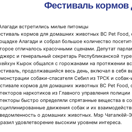
Фестиваль кормов 
Алагади встретились милые питомцы
стиваль кормов для домашних животных BC Pet Food, о
ощадке Алагади и собрал большое количество посети
торое отличалось красочными сценами. Депутат парла
джерс и генеральный секретарь Республиканской туре
ейхун Кырок общался с горожанами на протяжении вс
стиваль, продолжавшийся весь день, включал в себя в
монстрации собаки-спасателя Себил из ТРСК и собак-
стивале кормов для домашних животных BC Pet Food, 
текторов наркотиков из Главного управления полиции
текторы быстро определяли спрятанные вещества в со
сциплинированные движения собак и их взаимодейств
ведомленность о домашних животных. Мэр Чаталкёй-Эс
разил удовлетворение высоким уровнем интереса.