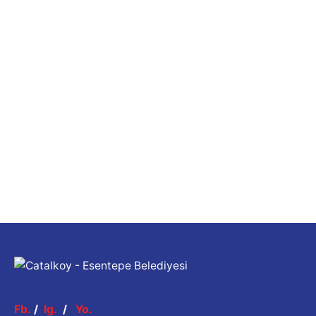
Fb.
/
Ig.
/
Yo.