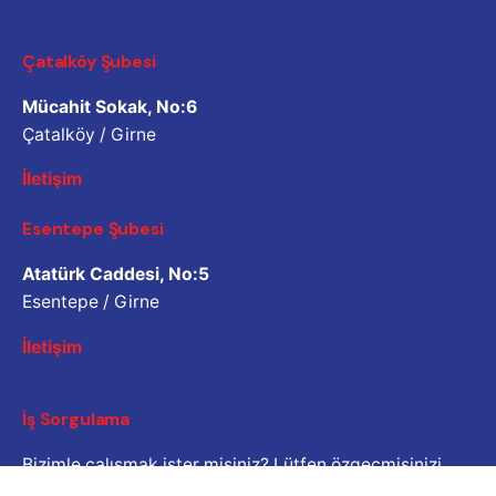
Çatalköy Şubesi
Mücahit Sokak, No:6
Çatalköy / Girne
İletişim
Esentepe Şubesi
Atatürk Caddesi, No:5
Esentepe / Girne
İletişim
İş Sorgulama
Bizimle çalışmak ister misiniz? Lütfen özgeçmişinizi
paylaşın.