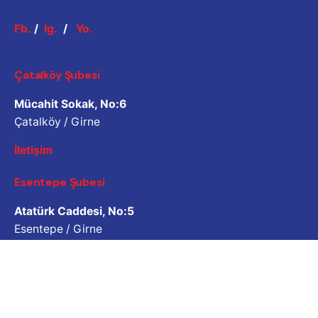
Fb.
/
Ig.
/
Yo.
Çatalköy Şubesi
Mücahit Sokak, No:6
Çatalköy / Girne
İletişim
Esentepe Şubesi
Atatürk Caddesi, No:5
Esentepe / Girne
İletişim
İş Sorgulama