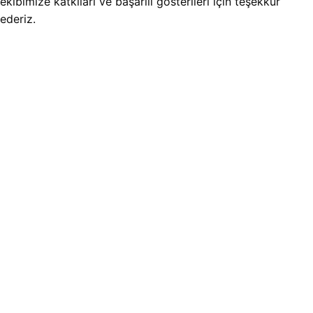
ekibimize katkıları ve başarılı gösterileri için teşekkür
ederiz.