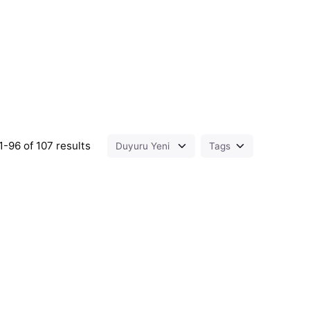
-96 of 107 results
ed by
Posted by
t.sozuak
murat.sozuak