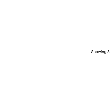
Showing 81
Posted by
Post
murat.sozuak
mura