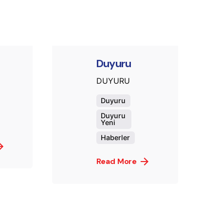
t.sozuak
murat.sozuak
Duyuru
DUYURU
Duyuru
Duyuru
Yeni
Haberler
Read More