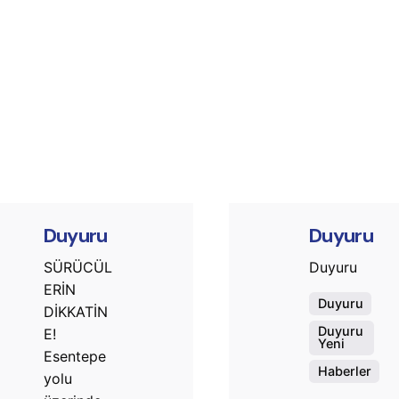
Posted by
Post
murat.sozuak
mura
Duyuru
Duyuru
SÜRÜCÜL
Duyuru
ERİN
Duyuru
DİKKATİN
Duyuru
E!
Yeni
Esentepe
Haberler
yolu