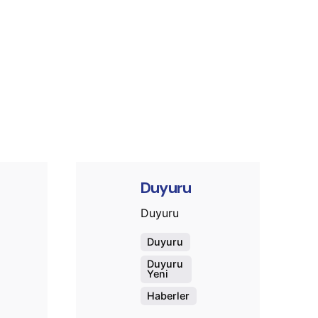
ed by
Posted by
t.sozuak
murat.sozuak
Duyuru
Duyuru
Duyuru
Duyuru
Yeni
Haberler