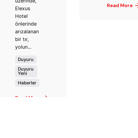
üzerinde,
Read More
Elexus
Hotel
önlerinde
arızalanan
bir tır,
yolun...
Duyuru
Duyuru
Yeni
Post
Haberler
mura
Read More
Duyuru
Duyuru