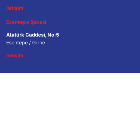
İletişim
Esentepe Şubesi
Atatürk Caddesi, No:5
Esentepe / Girne
İletişim
İş Sorgulama
Bizimle çalışmak ister misiniz? Lütfen özgeçmişinizi
paylaşın.
Başvuru e-posta adresi
Kariyer
İş fırsatı mı arıyorsunuz?
Açık Pozisyonlar