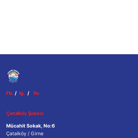
Fb.
/
Ig.
/
Yo.
Çatalköy Şubesi
Mücahit Sokak, No:6
Çatalköy / Girne