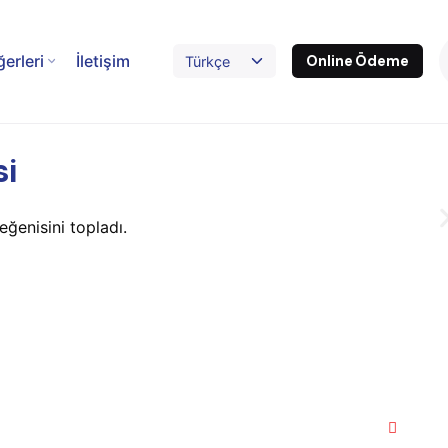
ğerleri
İletişim
Online Ödeme
si
ğenisini topladı.