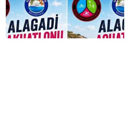
Posted by
murat.sozuak
Duyuru
Duyuru