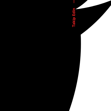
—
Takip Edin