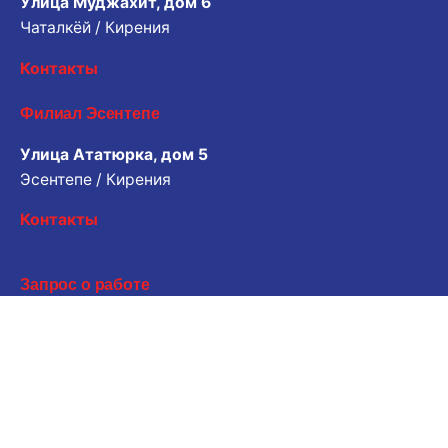
Улица Муджахит, дом 6
Чаталкёй / Кирения
Контакты
Филиал Эсентепе
Улица Ататюрка, дом 5
Эсентепе / Кирения
Контакты
Запрос о работе
Хотите работать с нами? Пожалуйста, поделитесь
своим резюме.
Электронная почта для заявки
Карьера