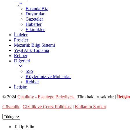
Basında Biz
Duyurular
Gazeteler
Haberler
Etkinlikler
İhaleler
Projeler
Mezarlık Bilgi Sistemi
Yeşil Atık Toplama
Rehber
Diğerleri
SSS
Köylerimiz ve Muhtarlar
Rehber
İletişim
© 2024
Çatalköy - Esentepe Belediyesi
. Tüm hakları saklıdır |
İletişi
Güvenlik
|
Gizlilik ve Çerez Politikası
|
Kullanım Şartları
Takip Edin