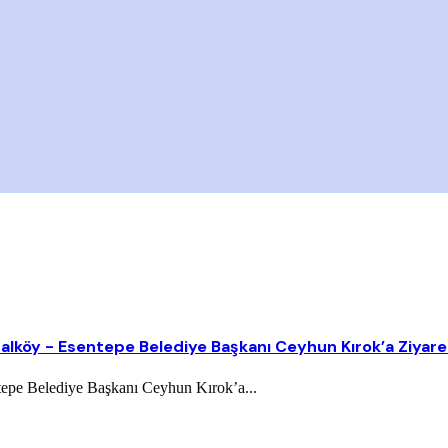
lköy - Esentepe Belediye Başkanı Ceyhun Kırok’a Ziyare
epe Belediye Başkanı Ceyhun Kırok’a...