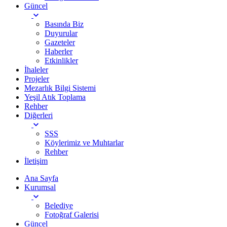
Güncel
Basında Biz
Duyurular
Gazeteler
Haberler
Etkinlikler
İhaleler
Projeler
Mezarlık Bilgi Sistemi
Yeşil Atık Toplama
Rehber
Diğerleri
SSS
Köylerimiz ve Muhtarlar
Rehber
İletişim
Ana Sayfa
Kurumsal
Belediye
Fotoğraf Galerisi
Güncel