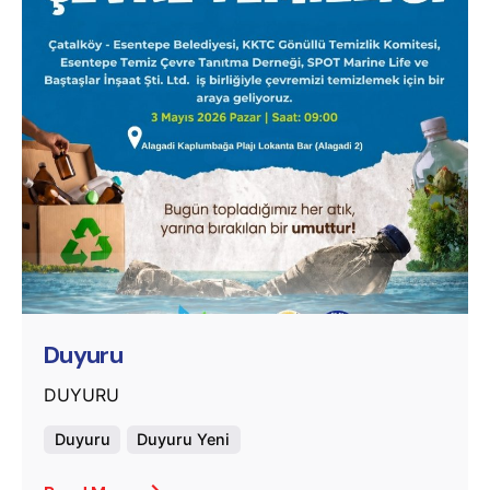
Posted by
murat.sozuak
Duyuru
DUYURU
Duyuru
Duyuru Yeni