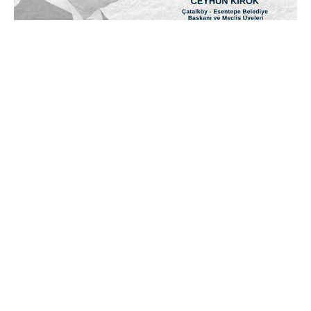
Posted by
murat.sozuak
Duyuru
Duyuru
Duyuru
Duyuru Yeni
Haberler
Read More