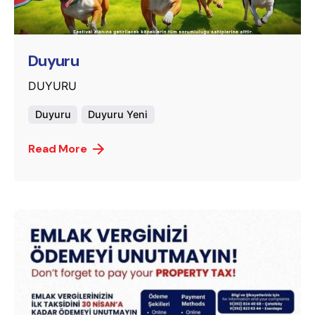
murat.sozuak
Duyuru
DUYURU
Duyuru
Duyuru Yeni
Read More