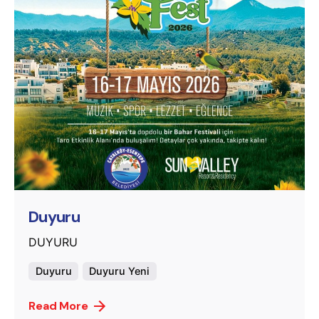
Posted by
murat.sozuak
Duyuru
DUYURU
Duyuru
Duyuru Yeni
Read More