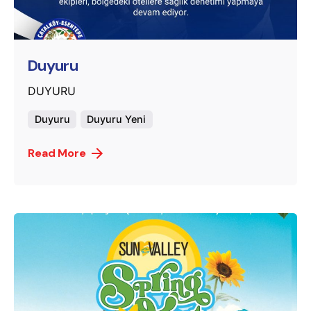
Posted by
murat.sozuak
Duyuru
DUYURU
Duyuru
Duyuru Yeni
Read More