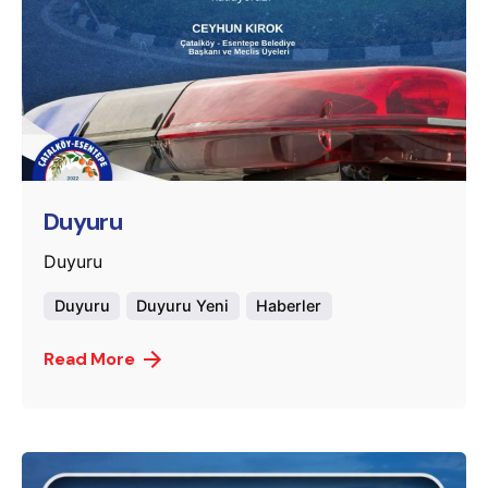
Posted by
murat.sozuak
Duyuru
Duyuru
Duyuru
Duyuru Yeni
Haberler
Read More