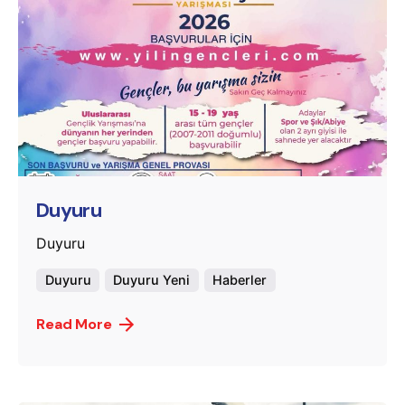
Posted by
murat.sozuak
Duyuru
Duyuru
Duyuru
Duyuru Yeni
Haberler
Read More