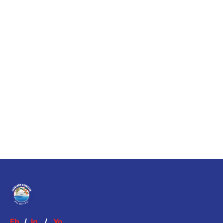
Fb.
/
Ig.
/
Yo.