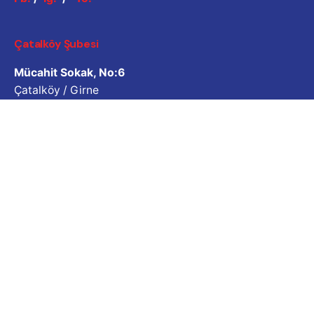
Çatalköy Şubesi
Mücahit Sokak, No:6
Çatalköy / Girne
İletişim
Esentepe Şubesi
Atatürk Caddesi, No:5
Esentepe / Girne
İletişim
İş Sorgulama
Bizimle çalışmak ister misiniz? Lütfen özgeçmişinizi