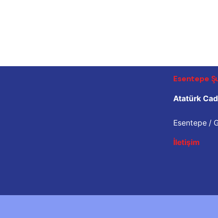
Çatalköy / G
Fb.
/
Ig.
/
Yo.
İletişim
Esentepe Ş
Atatürk Cad
Esentepe / 
İletişim