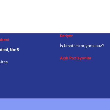
özgeçmişinizi paylaşın.
irne
Başvuru e-posta adresi
Kariyer
ubesi
İş fırsatı mı arıyorsunuz?
desi, No:5
Açık Pozisyonlar
Girne