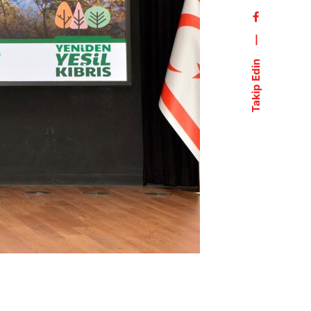
—
Takip Edin
iz? Lütfen