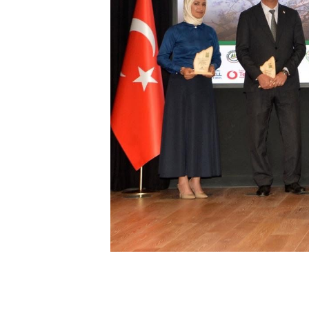
Çatalköy Şu
Mücahit Sok