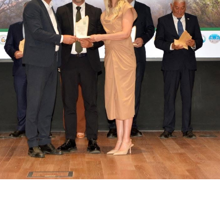
besi
İş Sorgulama
ak, No:6
Bizimle çalışmak ister misin