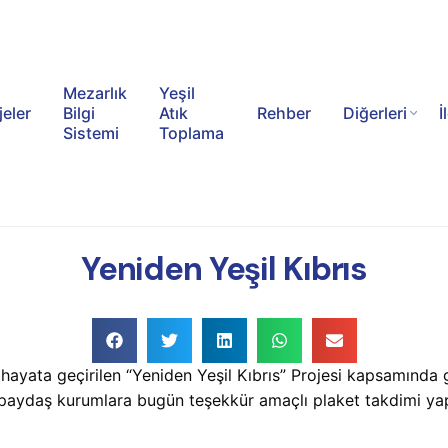
Mezarlık
Yeşil
jeler
Bilgi
Atık
Rehber
Diğerleri
İ
Sistemi
Toplama
Yeniden Yeşil Kıbrıs
ata geçirilen “Yeniden Yeşil Kıbrıs” Projesi kapsamında ge
n paydaş kurumlara bugün teşekkür amaçlı plaket takdimi yap