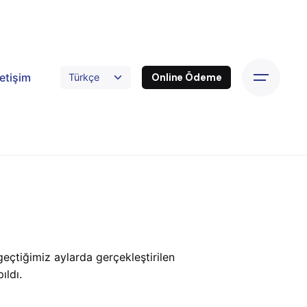
letişim
Online Ödeme
çtiğimiz aylarda gerçekleştirilen
ıldı.