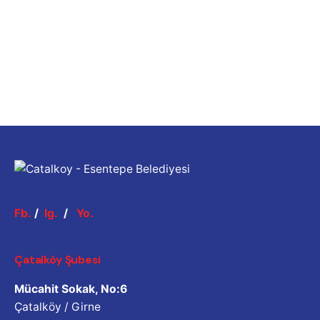
Fb.
/
Ig.
/
Yo.
Çatalköy Şubesi
Mücahit Sokak, No:6
Çatalköy / Girne