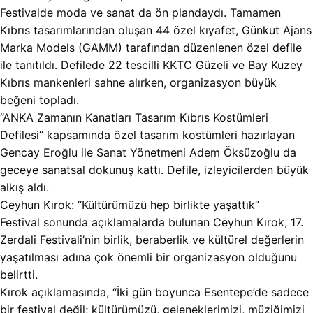
Festivalde moda ve sanat da ön plandaydı. Tamamen
Kıbrıs tasarımlarından oluşan 44 özel kıyafet, Günkut Ajans
Marka Models (GAMM) tarafından düzenlenen özel defile
ile tanıtıldı. Defilede 22 tescilli KKTC Güzeli ve Bay Kuzey
Kıbrıs mankenleri sahne alırken, organizasyon büyük
beğeni topladı.
“ANKA Zamanın Kanatları Tasarım Kıbrıs Kostümleri
Defilesi” kapsamında özel tasarım kostümleri hazırlayan
Gencay Eroğlu ile Sanat Yönetmeni Adem Öksüzoğlu da
geceye sanatsal dokunuş kattı. Defile, izleyicilerden büyük
alkış aldı.
Ceyhun Kırok: “Kültürümüzü hep birlikte yaşattık”
Festival sonunda açıklamalarda bulunan Ceyhun Kırok, 17.
Zerdali Festivali’nin birlik, beraberlik ve kültürel değerlerin
yaşatılması adına çok önemli bir organizasyon olduğunu
belirtti.
Kırok açıklamasında, “İki gün boyunca Esentepe’de sadece
bir festival değil; kültürümüzü, geleneklerimizi, müziğimizi