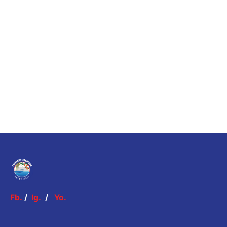
Fb.
/
Ig.
/
Yo.