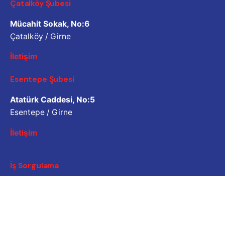
Çatalköy Şubesi
Mücahit Sokak, No:6
Çatalköy / Girne
İletişim
Esentepe Şubesi
Atatürk Caddesi, No:5
Esentepe / Girne
İletişim
İş Sorgulama
Bizimle çalışmak ister misiniz? Lütfen özgeçmişinizi
paylaşın.
Başvuru e-posta adresi