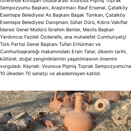
töreninde konuşan Uluslararası Vounous Pişmiş Toprak
Sempozyumu Başkanı, Araştırmacı Rauf Ersenal, Çatalköy
Esentepe Belediyesi As Başkanı Başak Tümkan, Çatalköy
Esentepe Belediyesi Danışmanı Sühat Dürü, Kıbrıs Vakıflar
İdaresi Genel Müdürü İbrahim Benter, Meclis Başkan
Yardımcısı Fazilet Özdenefe, ana muhalefet Cumhuriyetçi
Türk Partisi Genel Başkanı Tufan Erhürman ve
Cumhurbaşkanlığı makamındaki Ersin Tatar, ülkenin tarihi,
kültürel, doğal zenginliklerinin yaşatılmasının önemini
vurguladı. Kaynak: Vounous Pişmiş Toprak Sempozyumu’na
10 ülkeden 70 sanatçı ve akademisyen katıldı.