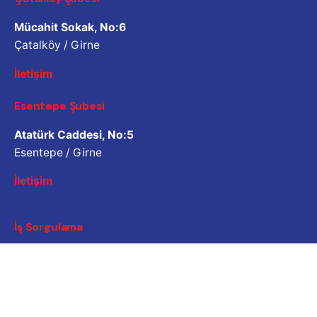
Mücahit Sokak, No:6
Çatalköy / Girne
İletişim
Esentepe Şubesi
Atatürk Caddesi, No:5
Esentepe / Girne
İletişim
İş Sorgulama
Bizimle çalışmak ister misiniz? Lütfen özgeçmişinizi
paylaşın.
Başvuru e-posta adresi