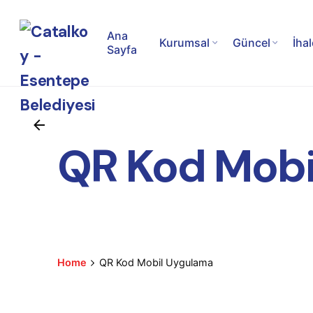
S
k
Ana
Kurumsal
Güncel
İhal
i
Sayfa
p
t
o
c
o
QR Kod Mobi
n
t
e
n
t
Home
QR Kod Mobil Uygulama