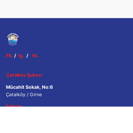
Fb.
/
Ig.
/
Yo.
Çatalköy Şubesi
Mücahit Sokak, No:6
Çatalköy / Girne
İletişim
Esentepe Şubesi
Atatürk Caddesi, No:5