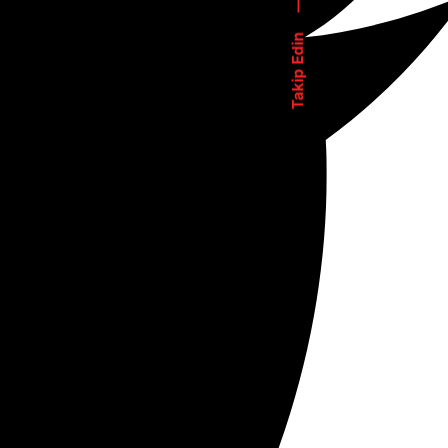
—
Takip Edin