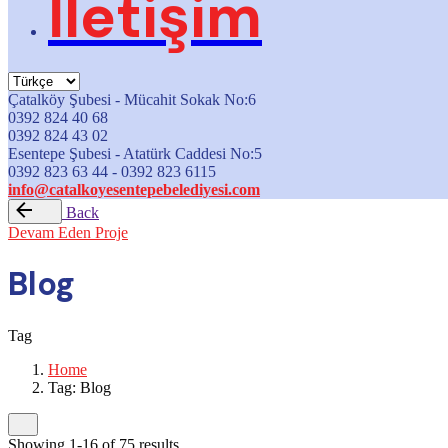
İletişim
Çatalköy Şubesi - Mücahit Sokak No:6
0392 824 40 68
0392 824 43 02
Esentepe Şubesi - Atatürk Caddesi No:5
0392 823 63 44 - 0392 823 6115
info@catalkoyesentepebelediyesi.com
Back
Devam Eden Proje
Blog
Tag
Home
Tag: Blog
Showing 1-16 of 75 results