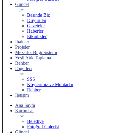
Güncel
Basında Biz
Duyurular
Gazeteler
Haberler
Etkinlikler
İhaleler
Projeler
Mezarlık Bilgi Sistemi
Yeşil Atık Toplama
Rehber
Diğerleri
SSS
Köylerimiz ve Muhtarlar
Rehber
İletişim
Ana Sayfa
Kurumsal
Belediye
Fotoğraf Galerisi
Güncel