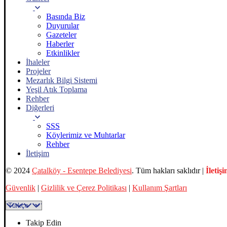
Basında Biz
Duyurular
Gazeteler
Haberler
Etkinlikler
İhaleler
Projeler
Mezarlık Bilgi Sistemi
Yeşil Atık Toplama
Rehber
Diğerleri
SSS
Köylerimiz ve Muhtarlar
Rehber
İletişim
© 2024
Çatalköy - Esentepe Belediyesi
. Tüm hakları saklıdır |
İletiş
Güvenlik
|
Gizlilik ve Çerez Politikası
|
Kullanım Şartları
Takip Edin