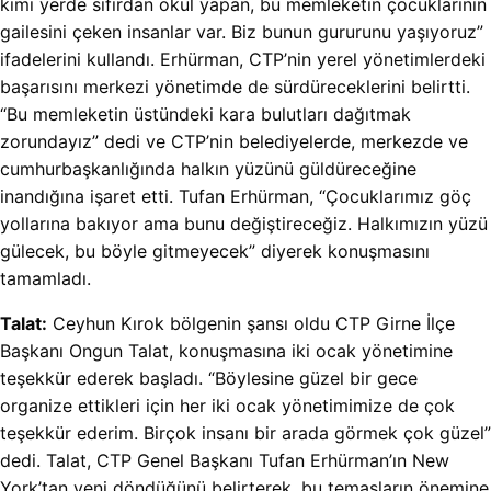
kimi yerde sıfırdan okul yapan, bu memleketin çocuklarının
gailesini çeken insanlar var. Biz bunun gururunu yaşıyoruz”
ifadelerini kullandı. Erhürman, CTP’nin yerel yönetimlerdeki
başarısını merkezi yönetimde de sürdüreceklerini belirtti.
“Bu memleketin üstündeki kara bulutları dağıtmak
zorundayız” dedi ve CTP’nin belediyelerde, merkezde ve
cumhurbaşkanlığında halkın yüzünü güldüreceğine
inandığına işaret etti. Tufan Erhürman, “Çocuklarımız göç
yollarına bakıyor ama bunu değiştireceğiz. Halkımızın yüzü
gülecek, bu böyle gitmeyecek” diyerek konuşmasını
tamamladı.
Talat:
Ceyhun Kırok bölgenin şansı oldu
CTP Girne İlçe
Başkanı Ongun Talat, konuşmasına iki ocak yönetimine
teşekkür ederek başladı. “Böylesine güzel bir gece
organize ettikleri için her iki ocak yönetimimize de çok
teşekkür ederim. Birçok insanı bir arada görmek çok güzel”
dedi. Talat, CTP Genel Başkanı Tufan Erhürman’ın New
York’tan yeni döndüğünü belirterek, bu temasların önemine