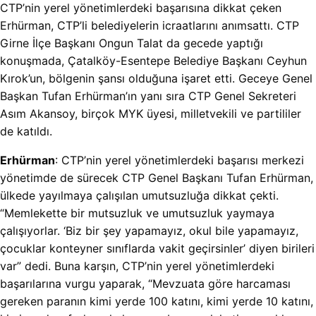
CTP’nin yerel yönetimlerdeki başarısına dikkat çeken
Erhürman, CTP’li belediyelerin icraatlarını anımsattı. CTP
Girne İlçe Başkanı Ongun Talat da gecede yaptığı
konuşmada, Çatalköy-Esentepe Belediye Başkanı Ceyhun
Kırok’un, bölgenin şansı olduğuna işaret etti. Geceye Genel
Başkan Tufan Erhürman’ın yanı sıra CTP Genel Sekreteri
Asım Akansoy, birçok MYK üyesi, milletvekili ve partililer
de katıldı.
Erhürman
: CTP’nin yerel yönetimlerdeki başarısı merkezi
yönetimde de sürecek
CTP Genel Başkanı Tufan Erhürman,
ülkede yayılmaya çalışılan umutsuzluğa dikkat çekti.
“Memlekette bir mutsuzluk ve umutsuzluk yaymaya
çalışıyorlar. ‘Biz bir şey yapamayız, okul bile yapamayız,
çocuklar konteyner sınıflarda vakit geçirsinler’ diyen birileri
var” dedi. Buna karşın, CTP’nin yerel yönetimlerdeki
başarılarına vurgu yaparak, “Mevzuata göre harcaması
gereken paranın kimi yerde 100 katını, kimi yerde 10 katını,