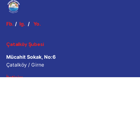
Fb.
/
Ig.
/
Yo.
Çatalköy Şubesi
Mücahit Sokak, No:6
Çatalköy / Girne
İletişim
Esentepe Şubesi
Atatürk Caddesi, No:5
Esentepe / Girne
İletişim