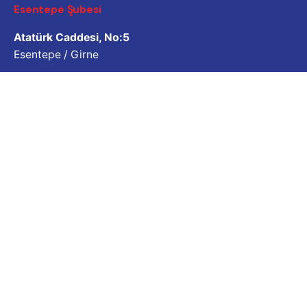
Esentepe Şubesi
Atatürk Caddesi, No:5
Esentepe / Girne
İletişim
İş Sorgulama
Bizimle çalışmak ister misiniz? Lütfen özgeçmişinizi
paylaşın.
Başvuru e-posta adresi
Kariyer
İş fırsatı mı arıyorsunuz?
Açık Pozisyonlar