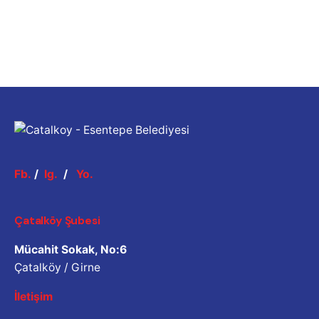
Fb.
/
Ig.
/
Yo.
Çatalköy Şubesi
Mücahit Sokak, No:6
Çatalköy / Girne
İletişim