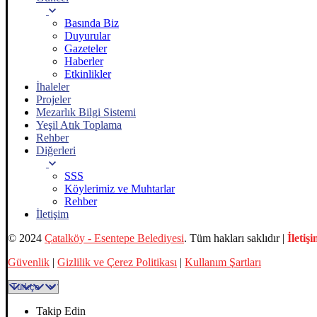
Basında Biz
Duyurular
Gazeteler
Haberler
Etkinlikler
İhaleler
Projeler
Mezarlık Bilgi Sistemi
Yeşil Atık Toplama
Rehber
Diğerleri
SSS
Köylerimiz ve Muhtarlar
Rehber
İletişim
© 2024
Çatalköy - Esentepe Belediyesi
. Tüm hakları saklıdır |
İletiş
Güvenlik
|
Gizlilik ve Çerez Politikası
|
Kullanım Şartları
Takip Edin