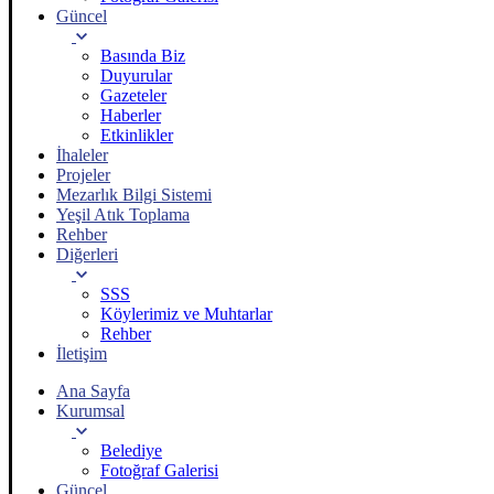
Güncel
Basında Biz
Duyurular
Gazeteler
Haberler
Etkinlikler
İhaleler
Projeler
Mezarlık Bilgi Sistemi
Yeşil Atık Toplama
Rehber
Diğerleri
SSS
Köylerimiz ve Muhtarlar
Rehber
İletişim
Ana Sayfa
Kurumsal
Belediye
Fotoğraf Galerisi
Güncel