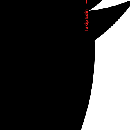
—
Takip Edin