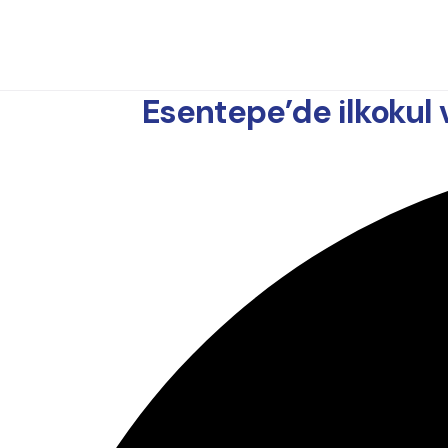
Esentepe’de ilkokul 