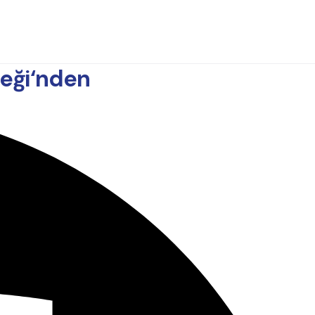
eği‘nden