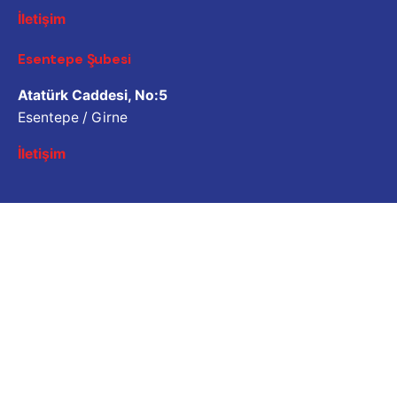
İletişim
Esentepe Şubesi
Atatürk Caddesi, No:5
Esentepe / Girne
İletişim
İş Sorgulama
Bizimle çalışmak ister misiniz? Lütfen özgeçmişinizi
paylaşın.
Başvuru e-posta adresi
Kariyer
İş fırsatı mı arıyorsunuz?
Açık Pozisyonlar