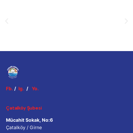
Fb.
/
Ig.
/
Yo.
Çatalköy Şubesi
Mücahit Sokak, No:6
Çatalköy / Girne