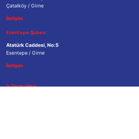
Çatalköy / Girne
İletişim
Esentepe Şubesi
Atatürk Caddesi, No:5
Esentepe / Girne
İletişim
İş Sorgulama
Bizimle çalışmak ister misiniz? Lütfen özgeçmişinizi
paylaşın.
Başvuru e-posta adresi
Kariyer