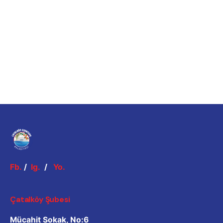
Fb.
/
Ig.
/
Yo.
Çatalköy Şubesi
Mücahit Sokak, No:6