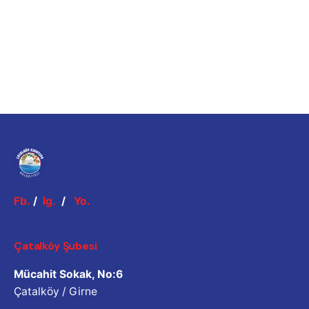
Fb.
/
Ig.
/
Yo.
Çatalköy Şubesi
Mücahit Sokak, No:6
Çatalköy / Girne