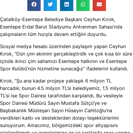
Çatalköy-Esentepe Belediye Başkanı Ceyhun Kırok,
Esentepe Erdal Barut Stadyumu Antrenman Sahası’nda
çalışmaların tüm hızıyla devam ettiğini duyurdu.
Sosyal medya hesabı üzerinden paylaşım yapan Ceyhun
Kırok, “Dün çim ekimini gerçekleştirdik ve çok kısa bir süre
içinde ikinci çim sahamızı Esentepe halkının ve Esentepe
Spor Kulübü’nün hizmetine sunacağız” ifadelerini kullandı.
Kırok, “Şu ana kadar projeye yaklaşık 6 milyon TL
harcadık; bunun 4.5 milyon TL’si belediyemiz, 1.5 milyon
TL’si ise Spor Dairesi tarafından karşılandı. Bu vesileyle
Spor Dairesi Müdürü Sayın Mustafa Sütçü’ye ve
Başbakanlık Müsteşarı Sayın Hüseyin Cahitoğlu’na
verdikleri katkı ve desteklerden dolayı teşekkürlerimi
sunuyorum. Amacımız, bölgemizdeki spor altyapısını
güçlendirmek ve gençlerimize en iyi şartlarda spor yapma