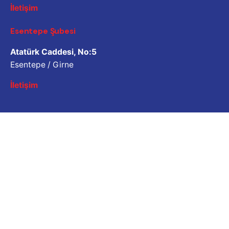
İletişim
Esentepe Şubesi
Atatürk Caddesi, No:5
Esentepe / Girne
İletişim
İş Sorgulama
Bizimle çalışmak ister misiniz? Lütfen özgeçmişinizi
paylaşın.
Başvuru e-posta adresi
Kariyer
İş fırsatı mı arıyorsunuz?
Açık Pozisyonlar