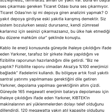
sözleşmesiz, teminatsız alınan bir yakıt var. Buna en başta
ses çıkarması gereken Ticaret Odası buna ses çıkarmıyor.
Ticaret Odası’nın işi mi depoya giren analizini yapmak? O
yakıt depoya girdiyse eski yakıtla karışmış demektir. Siz
sistem bozulurken sessiz durursanız, kendi zümresel
karlarınız için sesinizi çıkarmazsanız, bu ülke hak etmediği
bu düzene mahkûm olur” şeklinde konuştu.
Kablo ile enerji konusunda güneyde ihaleye çıkıldığını ifade
eden Yarkıner, tarafsız bir şirkete ihale yapıldığını ve
fizibilite raporunun hazırlandığını dile getirdi. “Biz ne
yaptık? Fizibilite raporu olmadan Aksa’ya %100 enerjimizi
bağladık” ifadelerini kullandı. Bu bölgeye artık fosil yakıtlı
santral yatırımı yapılmaması gerektiğini dile getiren
Yarkıner, depolama yapılması gerektiğinin altını çizdi.
Güneyde 165 megawatt enerjinin batarya depolaması için
ihaleye çıkıldığını ifade eden Yarkıner, KIBTEK’in
makinalarının ani yüklenmelerden dolayı telef olduğunu
dillendirdi. 120 megawatta yakın atıl kapasite olduğunu