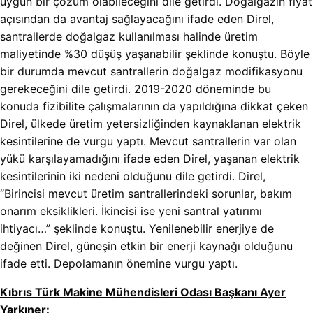
uygun bir çözüm olabileceğini dile getirdi. Doğalgazın fiyat
açısından da avantaj sağlayacağını ifade eden Direl,
santrallerde doğalgaz kullanılması halinde üretim
maliyetinde %30 düşüş yaşanabilir şeklinde konuştu. Böyle
bir durumda mevcut santrallerin doğalgaz modifikasyonu
gerekeceğini dile getirdi. 2019-2020 döneminde bu
konuda fizibilite çalışmalarının da yapıldığına dikkat çeken
Direl, ülkede üretim yetersizliğinden kaynaklanan elektrik
kesintilerine de vurgu yaptı. Mevcut santrallerin var olan
yükü karşılayamadığını ifade eden Direl, yaşanan elektrik
kesintilerinin iki nedeni olduğunu dile getirdi. Direl,
“Birincisi mevcut üretim santrallerindeki sorunlar, bakım
onarım eksiklikleri. İkincisi ise yeni santral yatırımı
ihtiyacı…” şeklinde konuştu. Yenilenebilir enerjiye de
değinen Direl, güneşin etkin bir enerji kaynağı olduğunu
ifade etti. Depolamanın önemine vurgu yaptı.
Kıbrıs Türk Makine Mühendisleri Odası Başkanı Ayer
Yarkıner
: