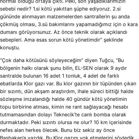
normal olduğu ortaya çıktı. Peki, son yaşadıklarımızın
sebebi nedir? 1.si kötü yakıttan şüphe ediyoruz. 2.si
gününde alınmayan malzemelerden santrallerin şu anda
çökmüş olması, 3.sü bakımlarını yapamadığımız için o kara
dumanı görüyorsunuz. Az önce teknik olarak açıklandı
sebepleri. Ama esas sorun kötü yönetimdir” şeklinde
konuştu.
“Çok daha kötüsünü söyleyeceğim” diyen Tuğcu, “Bu
bölgenin halkı olarak şunu bilin, EL-SEN olarak 9 aydır
santralde bulunan 16 adet 1 tonluk, 4 adet de farklı
ebatlarda Klor gazı var. Bu klor gazının bir tüpünden çıkan
bir sızıntı, dün akşam araştırdım, ihale süreci bittiği halde
sözleşme imzalandığı halde 40 gündür kötü yönetimin
topu birbirine atması, kimin ne rant sağlayacağı hesabı
tutmamasından dolayı Teknecik’te canlı bomba olarak
durmaktadır. Peki sızıntı olursa ne olur? 10 km içerisinde
nefes alan herkes ölecek. Bunu biz sekiz ay önce
Başbakan’a yazdık. Bu Klor gazını yok etmelerini söyledik.