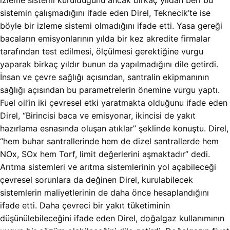
izleme sistemi kurulduğunu ancak birkaç yıldan beri bu
sistemin çalışmadığını ifade eden Direl, Teknecik’te ise
böyle bir izleme sistemi olmadığını ifade etti. Yasa gereği
bacaların emisyonlarının yılda bir kez akredite firmalar
tarafından test edilmesi, ölçülmesi gerektiğine vurgu
yaparak birkaç yıldır bunun da yapılmadığını dile getirdi.
İnsan ve çevre sağlığı açısından, santralin ekipmanının
sağlığı açısından bu parametrelerin önemine vurgu yaptı.
Fuel oil’in iki çevresel etki yaratmakta olduğunu ifade eden
Direl, “Birincisi baca ve emisyonar, ikincisi de yakıt
hazırlama esnasında oluşan atıklar” şeklinde konuştu. Direl,
“hem buhar santrallerinde hem de dizel santrallerde hem
NOx, SOx hem Torf, limit değerlerini aşmaktadır” dedi.
Arıtma sistemleri ve arıtma sistemlerinin yol açabileceği
çevresel sorunlara da değinen Direl, kurulabilecek
sistemlerin maliyetlerinin de daha önce hesaplandığını
ifade etti. Daha çevreci bir yakıt tüketiminin
düşünülebileceğini ifade eden Direl, doğalgaz kullanımının