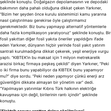
şeklinde konuştu. Doğalgazın depolamasının ve depodaki
bakımının daha pahalı olduğuna dikkat çeken Yarkıner,
“Bizim her şeyden önce kurulu sistemimizi kamu yararına
nasıl çalıştırılması gerekirse öyle çalıştırmamız
gerekmektedir. Biz bunu yapmayıp alternatif yöntemlerle
daha fazla komplikasyon yaratıyoruz” şeklinde konuştu. Bir
fosil yakıttan diğer fosil yakıta öneriler yapıldığını ifade
eden Yarkıner, dünyanın hiçbir yerinde fosil yakıt yatırım
santrali kurulmadığına dikkat çekerek, yeşil enerjiye vurgu
yaptı. “KIBTEK’in bu maksat için 1 milyon metrekarelik
arazisi birkaç firmaya peşkeş çekildi” diyen Yarkıner, “Peki
o iki firma bunu yapabiliyor da KIBTEK bunu yapamıyor
mu?” diye sordu. “Peki neden yapmıyor çünkü enerji arz
güvenliğini dikkate almayan bir yönetim var” dedi.
“Yapılmayan yatırımlar Kıbrıs Türk halkının elektriğe
kavuşması için değil, birilerinin rantı içindir” şeklinde
konuştu.