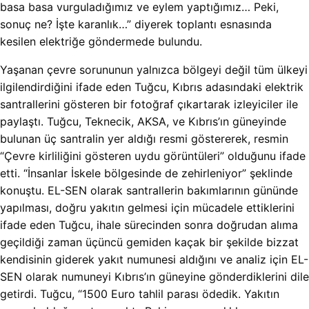
basa basa vurguladığımız ve eylem yaptığımız… Peki,
sonuç ne? İşte karanlık…” diyerek toplantı esnasında
kesilen elektriğe göndermede bulundu.
Yaşanan çevre sorununun yalnızca bölgeyi değil tüm ülkeyi
ilgilendirdiğini ifade eden Tuğcu, Kıbrıs adasındaki elektrik
santrallerini gösteren bir fotoğraf çıkartarak izleyiciler ile
paylaştı. Tuğcu, Teknecik, AKSA, ve Kıbrıs’ın güneyinde
bulunan üç santralin yer aldığı resmi göstererek, resmin
“Çevre kirliliğini gösteren uydu görüntüleri” olduğunu ifade
etti. “İnsanlar İskele bölgesinde de zehirleniyor” şeklinde
konuştu. EL-SEN olarak santrallerin bakımlarının gününde
yapılması, doğru yakıtın gelmesi için mücadele ettiklerini
ifade eden Tuğcu, ihale sürecinden sonra doğrudan alıma
geçildiği zaman üçüncü gemiden kaçak bir şekilde bizzat
kendisinin giderek yakıt numunesi aldığını ve analiz için EL-
SEN olarak numuneyi Kıbrıs’ın güneyine gönderdiklerini dile
getirdi. Tuğcu, “1500 Euro tahlil parası ödedik. Yakıtın