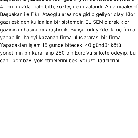
4 Temmuz’da ihale bitti, sözleşme imzalandı. Ama maalesef
Başbakan ile Fikri Ataoğlu arasında gidip geliyor olay. Klor
gazı eskiden kullanılan bir sistemdir. EL-SEN olarak klor
gazının imhasını da araştırdık. Bu işi Türkiye’de iki üç firma
yapabilir. İhaleyi kazanan firma uluslararası bir firma.
Yapacakları işlem 15 günde bitecek. 40 gündür kötü
yönetimin bir karar alıp 260 bin Euro’yu şirkete ödeyip, bu
canlı bombayı yok etmelerini bekliyoruz” ifadelerini
kullandı.
“AKSA’da yeşil ve sarı duman çıkıyor. Esas zehir odur”
Kötü yönetiminin bu tabloya sessiz kaldığını ifade eden
Tuğcu, insanların hayatlarını kaybettiğini ifade etti.
Santrallerin bakımının zamanında yapılmamasının kara
dumanın çıkmasına neden olduğunu dillendiren Tuğcu, “Bu
kötü yönetim, Elektrik Kurumu’nun tüm ihalelerini Türkiye’ye
peşkeş çekmiş durumda” ifadelerini kullandı. Yakıtın kirli