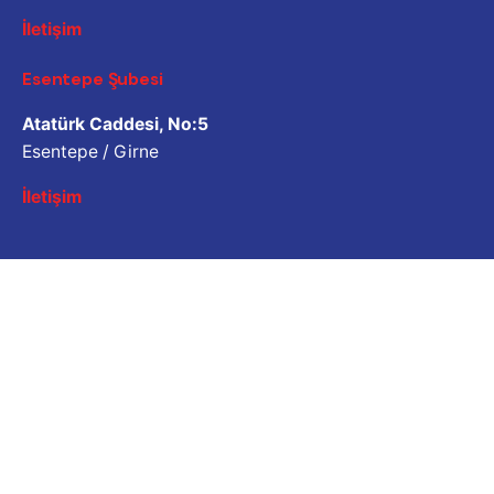
İletişim
Esentepe Şubesi
Atatürk Caddesi, No:5
Esentepe / Girne
İletişim
İş Sorgulama
Bizimle çalışmak ister misiniz? Lütfen özgeçmişinizi
paylaşın.
Başvuru e-posta adresi
Kariyer
İş fırsatı mı arıyorsunuz?
Açık Pozisyonlar