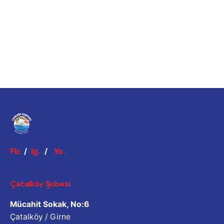
Fb.
/
Ig.
/
Yo.
Çatalköy Şubesi
Mücahit Sokak, No:6
Çatalköy / Girne