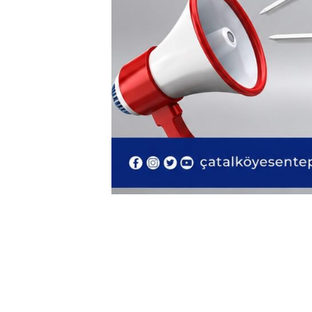
Çatalköy Şu
Mücahit Sok
Çatalköy / G
Fb.
/
Ig.
/
Yo.
İletişim
Esentepe Ş