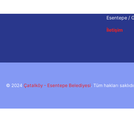
Atatürk Cad
Esentepe / 
İletişim
© 2024
Çatalköy - Esentepe Belediyesi
. Tüm hakları saklıdı