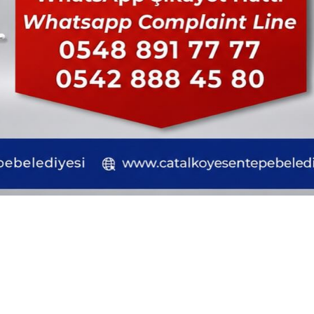
besi
İş Sorgulama
ak, No:6
Bizimle çalışmak ister misin
özgeçmişinizi paylaşın.
irne
Başvuru e-posta adresi
Kariyer
ubesi
İş fırsatı mı arıyorsunuz?