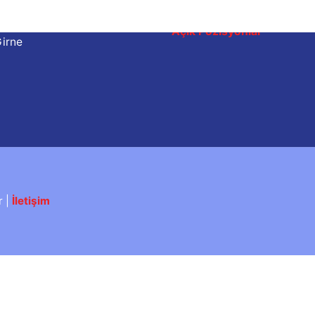
desi, No:5
Açık Pozisyonlar
Girne
r |
İletişim