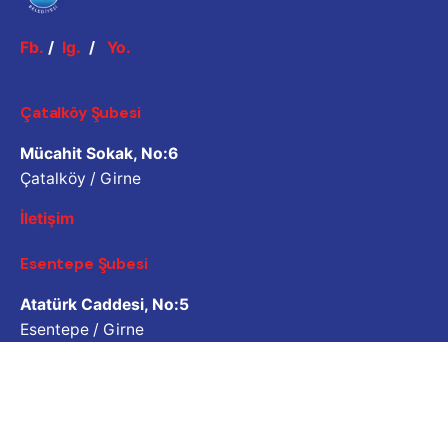
Fb.
/
Ig.
/
Yo.
Çatalköy Şubesi
Mücahit Sokak, No:6
Çatalköy / Girne
İletişim
Esentepe Şubesi
Atatürk Caddesi, No:5
Esentepe / Girne
İletişim
İş Sorgulama