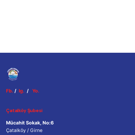
Fb.
/
Ig.
/
Yo.
Çatalköy Şubesi
Mücahit Sokak, No:6
Çatalköy / Girne