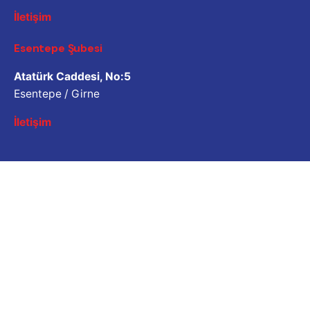
İletişim
Esentepe Şubesi
Atatürk Caddesi, No:5
Esentepe / Girne
İletişim
İş Sorgulama
Bizimle çalışmak ister misiniz? Lütfen özgeçmişinizi
paylaşın.
Başvuru e-posta adresi
Kariyer
İş fırsatı mı arıyorsunuz?
Açık Pozisyonlar