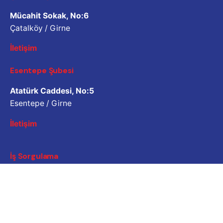
Mücahit Sokak, No:6
Çatalköy / Girne
İletişim
Esentepe Şubesi
Atatürk Caddesi, No:5
Esentepe / Girne
İletişim
İş Sorgulama
Bizimle çalışmak ister misiniz? Lütfen özgeçmişinizi
paylaşın.
Başvuru e-posta adresi