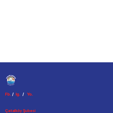
Fb.
/
Ig.
/
Yo.
Çatalköy Şubesi