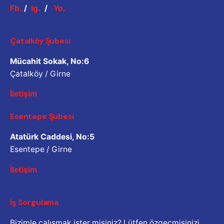
Fb.
/
Ig.
/
Yo.
Çatalköy Şubesi
Mücahit Sokak, No:6
Çatalköy / Girne
İletişim
Esentepe Şubesi
Atatürk Caddesi, No:5
Esentepe / Girne
İletişim
İş Sorgulama
Bizimle çalışmak ister misiniz? Lütfen özgeçmişinizi