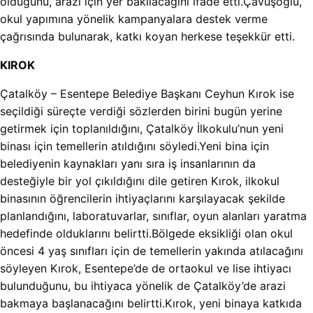
olduğunu, arazi için yer bakılacağını ifade etti.Çavuşoğlu,
okul yapımına yönelik kampanyalara destek verme
çağrısında bulunarak, katkı koyan herkese teşekkür etti.
KIROK
Çatalköy – Esentepe Belediye Başkanı Ceyhun Kırok ise
seçildiği süreçte verdiği sözlerden birini bugün yerine
getirmek için toplanıldığını, Çatalköy İlkokulu’nun yeni
binası için temellerin atıldığını söyledi.Yeni bina için
belediyenin kaynakları yanı sıra iş insanlarının da
desteğiyle bir yol çıkıldığını dile getiren Kırok, ilkokul
binasının öğrencilerin ihtiyaçlarını karşılayacak şekilde
planlandığını, laboratuvarlar, sınıflar, oyun alanları yaratma
hedefinde olduklarını belirtti.Bölgede eksikliği olan okul
öncesi 4 yaş sınıfları için de temellerin yakında atılacağını
söyleyen Kırok, Esentepe’de de ortaokul ve lise ihtiyacı
bulunduğunu, bu ihtiyaca yönelik de Çatalköy’de arazi
bakmaya başlanacağını belirtti.Kırok, yeni binaya katkıda