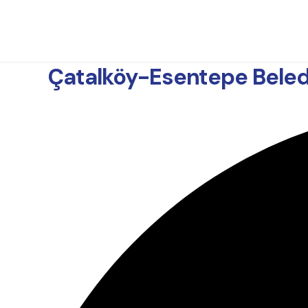
Çatalköy-Esentepe Belediy