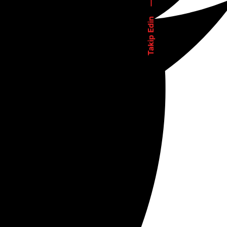
—
Takip Edin