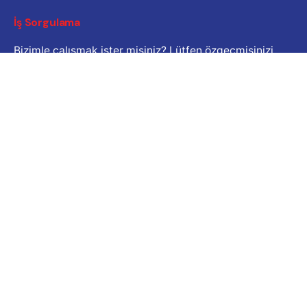
İş Sorgulama
Bizimle çalışmak ister misiniz? Lütfen özgeçmişinizi
paylaşın.
Başvuru e-posta adresi
Kariyer
İş fırsatı mı arıyorsunuz?
Açık Pozisyonlar
© 2024
Çatalköy - Esentepe Belediyesi
. Tüm hakları
saklıdır |
İletişim
Güvenlik
|
Gizlilik ve Çerez Politikası
|
Kullanım Şartları