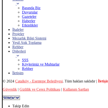
Basında Biz
Duyurular
Gazeteler
Haberler
Etkinlikler
İhaleler
Projeler
Mezarlık Bilgi Sistemi
Yeşil Atık Toplama
Rehber
Diğerleri
SSS
Köylerimiz ve Muhtarlar
Rehber
İletişim
© 2024
Çatalköy - Esentepe Belediyesi
. Tüm hakları saklıdır |
İletiş
Güvenlik
|
Gizlilik ve Çerez Politikası
|
Kullanım Şartları
Takip Edin