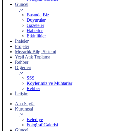
Güncel
Basında Biz
Duyurular
Gazeteler
Haberler
Etkinlikler
İhaleler
Projeler
Mezarlık Bilgi Sistemi
Yeşil Atık Toplama
Rehber
Diğerleri
SSS
Köylerimiz ve Muhtarlar
Rehber
İletişim
Ana Sayfa
Kurumsal
Belediye
Fotoğraf Galerisi
Güncel