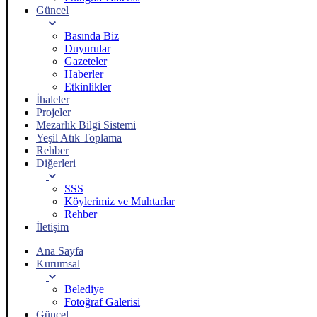
Güncel
Basında Biz
Duyurular
Gazeteler
Haberler
Etkinlikler
İhaleler
Projeler
Mezarlık Bilgi Sistemi
Yeşil Atık Toplama
Rehber
Diğerleri
SSS
Köylerimiz ve Muhtarlar
Rehber
İletişim
Ana Sayfa
Kurumsal
Belediye
Fotoğraf Galerisi
Güncel