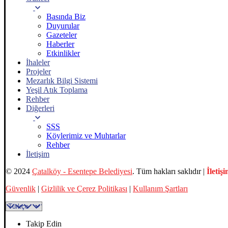
Basında Biz
Duyurular
Gazeteler
Haberler
Etkinlikler
İhaleler
Projeler
Mezarlık Bilgi Sistemi
Yeşil Atık Toplama
Rehber
Diğerleri
SSS
Köylerimiz ve Muhtarlar
Rehber
İletişim
© 2024
Çatalköy - Esentepe Belediyesi
. Tüm hakları saklıdır |
İletiş
Güvenlik
|
Gizlilik ve Çerez Politikası
|
Kullanım Şartları
Takip Edin