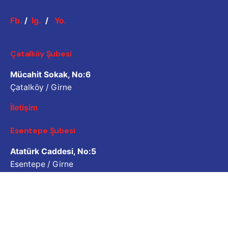
Fb.
/
Ig.
/
Yo.
Çatalköy Şubesi
Mücahit Sokak, No:6
Çatalköy / Girne
İletişim
Esentepe Şubesi
Atatürk Caddesi, No:5
Esentepe / Girne
İletişim
İş Sorgulama