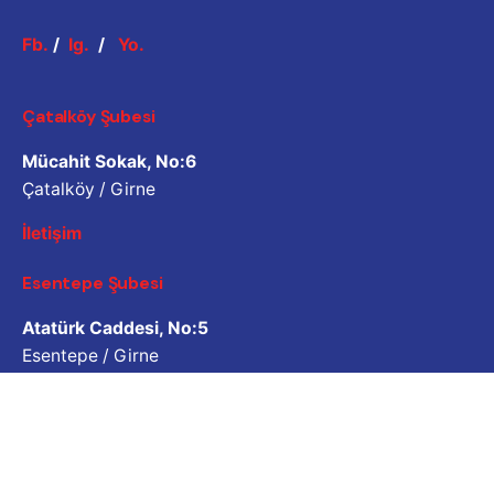
Fb.
/
Ig.
/
Yo.
Çatalköy Şubesi
Mücahit Sokak, No:6
Çatalköy / Girne
İletişim
Esentepe Şubesi
Atatürk Caddesi, No:5
Esentepe / Girne
İletişim
İş Sorgulama