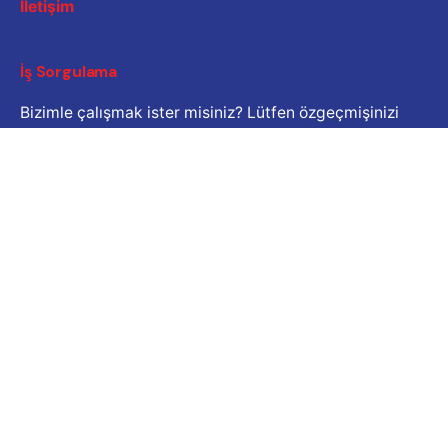
İletişim
İş Sorgulama
Bizimle çalışmak ister misiniz? Lütfen özgeçmişinizi
paylaşın.
Başvuru e-posta adresi
Kariyer
İş fırsatı mı arıyorsunuz?
Açık Pozisyonlar
© 2024
Çatalköy - Esentepe Belediyesi
. Tüm hakları
saklıdır |
İletişim